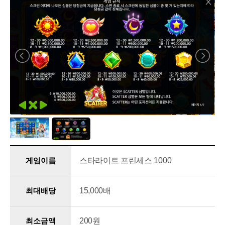
게임이름
스타라이트 프린세스 1000
최대배당
15,000배
최소금액
200원