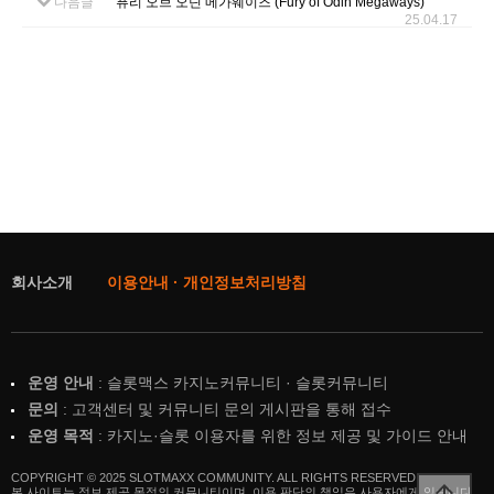
다음글
퓨리 오브 오딘 메가웨이즈 (Fury of Odin Megaways)
25.04.17
회사소개
이용안내 · 개인정보처리방침
운영 안내
: 슬롯맥스 카지노커뮤니티 · 슬롯커뮤니티
문의
: 고객센터 및 커뮤니티 문의 게시판을 통해 접수
운영 목적
: 카지노·슬롯 이용자를 위한 정보 제공 및 가이드 안내
COPYRIGHT © 2025 SLOTMAXX COMMUNITY. ALL RIGHTS RESERVED.
arrow_upward
본 사이트는 정보 제공 목적의 커뮤니티이며, 이용 판단의 책임은 사용자에게 있습니다.