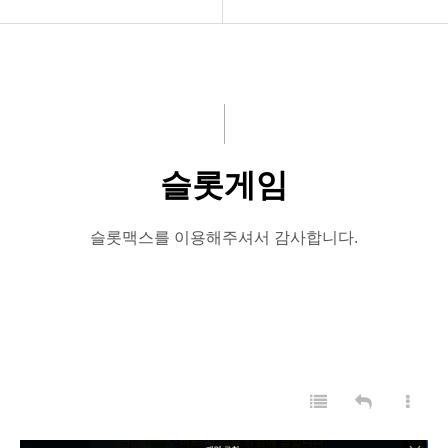
카지노뉴스
카지노게임
♠보증업체♠
슬롯게임
이용안내
슬롯게임
홍보게시판
게임종목
슬롯맥스를 이용해주셔서 감사합니다.
고객센터