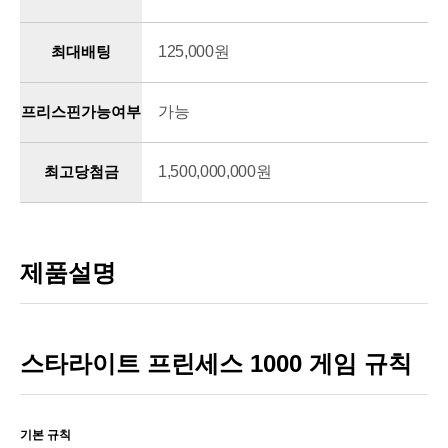
최대배팅
125,000원
프리스핀가능여부
가능
최고당첨금
1,500,000,000원
제품설명
스타라이트 프린세스 1000 게임 규칙
기본 규칙