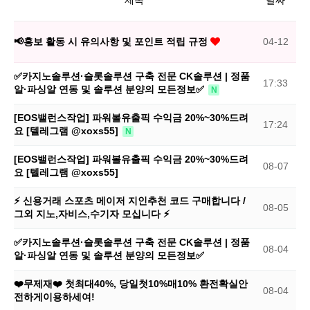
제목
날짜
📢홍보 활동 시 유의사항 및 포인트 적립 규정
04-12
✅카지노솔루션·슬롯솔루션 구축 전문 CK솔루션 | 정품
17:33
알·파싱알 연동 및 솔루션 분양의 모든정보✅
N
[EOS밸런스작업] 파워볼유출픽 수익금 20%~30%드려
17:24
요 [텔레그램 @xoxs55]
N
[EOS밸런스작업] 파워볼유출픽 수익금 20%~30%드려
08-07
요 [텔레그램 @xoxs55]
⚡️ 신용거래 스포츠 메이저 지인추천 코드 구매합니다 /
08-05
그외 지노,자비스,수기자 모십니다 ⚡️
✅카지노솔루션·슬롯솔루션 구축 전문 CK솔루션 | 정품
08-04
알·파싱알 연동 및 솔루션 분양의 모든정보✅
❤️무제재❤️ 첫최대40%, 당일첫10%매10% 환전확실안
08-04
전하게이용하세여!