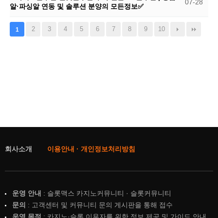
07-28
알·파싱알 연동 및 솔루션 분양의 모든정보✅
2
3
4
5
6
7
8
9
10
1
회사소개
이용안내 · 개인정보처리방침
운영 안내
: 슬롯맥스 카지노커뮤니티 · 슬롯커뮤니티
문의
: 고객센터 및 커뮤니티 문의 게시판을 통해 접수
운영 목적
: 카지노·슬롯 이용자를 위한 정보 제공 및 가이드 안내