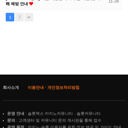
11-28
해 예방 안내
2
1
회사소개
이용안내 · 개인정보처리방침
운영 안내
: 슬롯맥스 카지노커뮤니티 · 슬롯커뮤니티
문의
: 고객센터 및 커뮤니티 문의 게시판을 통해 접수
운영 목적
: 카지노·슬롯 이용자를 위한 정보 제공 및 가이드 안내