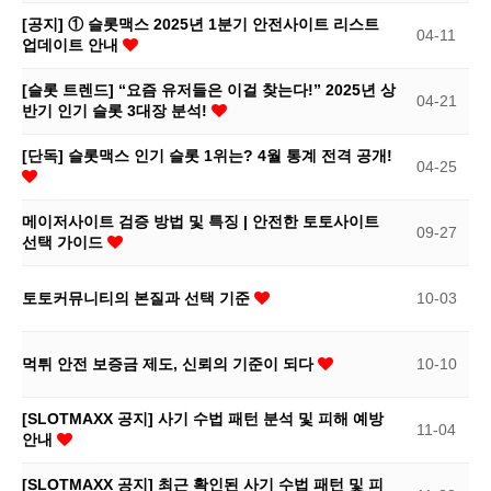
[공지] ① 슬롯맥스 2025년 1분기 안전사이트 리스트
04-11
업데이트 안내
[슬롯 트렌드] “요즘 유저들은 이걸 찾는다!” 2025년 상
04-21
반기 인기 슬롯 3대장 분석!
[단독] 슬롯맥스 인기 슬롯 1위는? 4월 통계 전격 공개!
04-25
메이저사이트 검증 방법 및 특징 | 안전한 토토사이트
09-27
선택 가이드
토토커뮤니티의 본질과 선택 기준
10-03
먹튀 안전 보증금 제도, 신뢰의 기준이 되다
10-10
[SLOTMAXX 공지] 사기 수법 패턴 분석 및 피해 예방
11-04
안내
[SLOTMAXX 공지] 최근 확인된 사기 수법 패턴 및 피