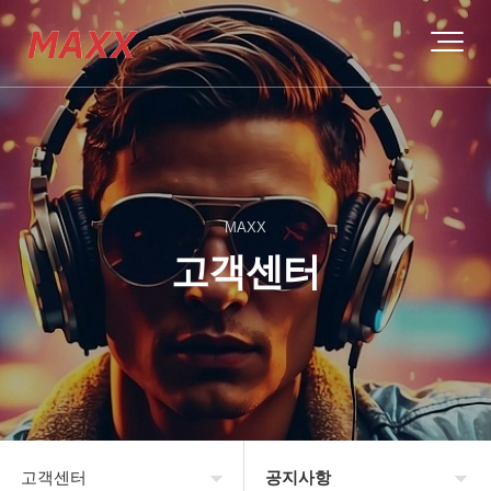
MAXX
고객센터
고객센터
공지사항