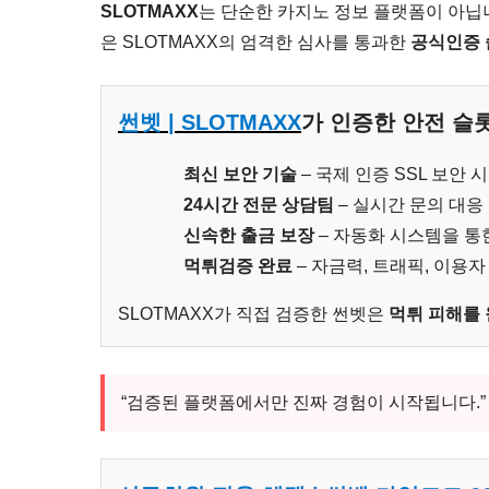
SLOTMAXX
는 단순한 카지노 정보 플랫폼이 아닙
은 SLOTMAXX의 엄격한 심사를 통과한
공식인증
썬벳 | SLOTMAXX
가 인증한 안전 슬
최신 보안 기술
– 국제 인증 SSL 보안
24시간 전문 상담팀
– 실시간 문의 대응
신속한 출금 보장
– 자동화 시스템을 통
먹튀검증 완료
– 자금력, 트래픽, 이용
SLOTMAXX가 직접 검증한 썬벳은
먹튀 피해를 
“검증된 플랫폼에서만 진짜 경험이 시작됩니다.” 