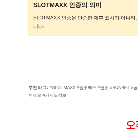
SLOTMAXX 인증의 의미
SLOTMAXX 인증은 단순한 제휴 표시가 아니라,
니다.
추천 태그:
#SLOTMAXX #슬롯맥스 #썬벳 #SUNBE
튀제로 #카지노정보