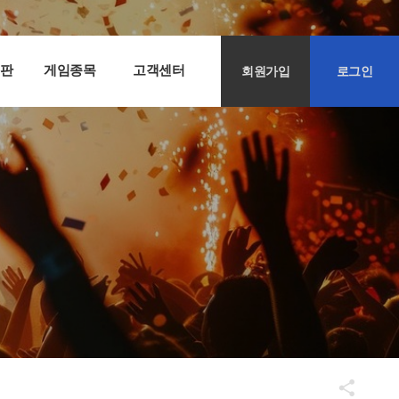
판
게임종목
고객센터
회원가입
로그인