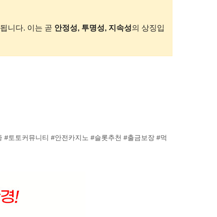
됩니다. 이는 곧
안정성, 투명성, 지속성
의 상징입
증 #토토커뮤니티 #안전카지노 #슬롯추천 #출금보장 #먹