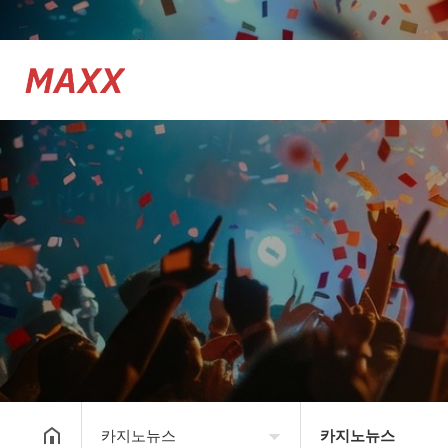
카지노뉴스
카지노뉴스