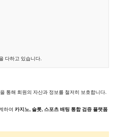
을 다하고 있습니다.
을 통해 회원의 자산과 정보를 철저히 보호합니다.
연계하여
카지노, 슬롯, 스포츠 배팅 통합 검증 플랫폼