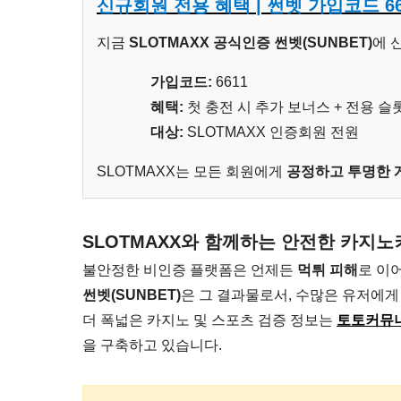
신규회원 전용 혜택 | 썬벳 가입코드 66
지금
SLOTMAXX 공식인증 썬벳(SUNBET)
에 
가입코드:
6611
혜택:
첫 충전 시 추가 보너스 + 전용 
대상:
SLOTMAXX 인증회원 전원
SLOTMAXX는 모든 회원에게
공정하고 투명한 
SLOTMAXX와 함께하는 안전한 카지
불안정한 비인증 플랫폼은 언제든
먹튀 피해
로 이어
썬벳(SUNBET)
은 그 결과물로서, 수많은 유저에
더 폭넓은 카지노 및 스포츠 검증 정보는
토토커뮤
을 구축하고 있습니다.