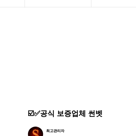
카지노뉴스
카지노뉴스
♠보증업체♠
커뮤니티소개
이용안내
카지노정보
홍보게시판
슬롯정보
게임종목
라이센스
고객센터
카지노먹튀검증
주의사항
☑️✅공식 보증업체 썬벳
최고관리자